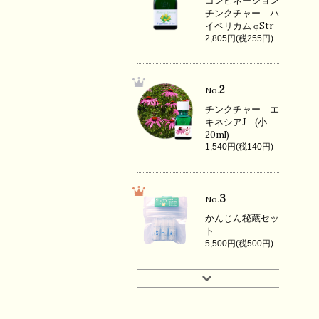
コンビネーション
チンクチャー ハ
イペリカム φStr
2,805円(税255円)
2
No.
チンクチャー エ
キネシアJ (小
20ml)
1,540円(税140円)
3
No.
かんじん秘蔵セッ
ト
5,500円(税500円)