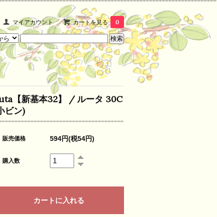
マイアカウント
カートを見る
0
uta【新基本32】 / ルータ 30C
小ビン)
594円(税54円)
販売価格
購入数