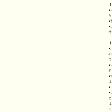
【
●
た
●
●
待
【
●
の
ワ
●
所
●
は
●
●
と
は
て