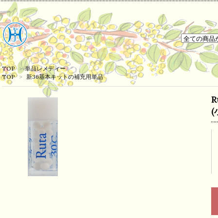
TOP
>
単品レメディー
TOP
>
新36基本キットの補充用単品
R
(