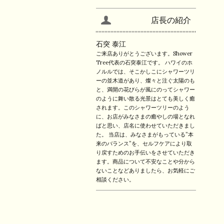
店長の紹介
石突 泰江
ご来店ありがとうございます。Shower
Tree代表の石突泰江です。 ハワイのホ
ノルルでは、そこかしこにシャワーツリ
ーの並木道があり、燦々と注ぐ太陽のも
と、満開の花びらが風にのってシャワー
のように舞い散る光景はとても美しく癒
されます。このシャワーツリーのよう
に、お店がみなさまの癒やしの場となれ
ばと思い、店名に使わせていただきまし
た。 当店は、みなさまがもっている”本
来のバランス”を、セルフケアにより取
り戻すためのお手伝いをさせていただき
ます。商品について不安なことや分から
ないことなどありましたら、お気軽にご
相談ください。