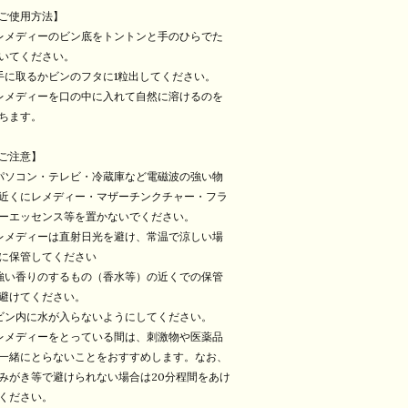
ご使用方法】
レメディーのビン底をトントンと手のひらでた
いてください。
手に取るかビンのフタに1粒出してください。
レメディーを口の中に入れて自然に溶けるのを
ちます。
ご注意】
パソコン・テレビ・冷蔵庫など電磁波の強い物
近くにレメディー・マザーチンクチャー・フラ
ーエッセンス等を置かないでください。
レメディーは直射日光を避け、常温で涼しい場
に保管してください
強い香りのするもの（香水等）の近くでの保管
避けてください。
ビン内に水が入らないようにしてください。
レメディーをとっている間は、刺激物や医薬品
一緒にとらないことをおすすめします。なお、
みがき等で避けられない場合は20分程間をあけ
ください。