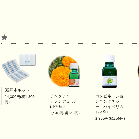
36基本キット
チンクチャー
コンビネーショ
14,300円(税1,300
カレンデュラJ
ンチンクチャ
円)
(小20ml)
ー ハイペリカ
ム φStr
1,540円(税140円)
2,805円(税255円)