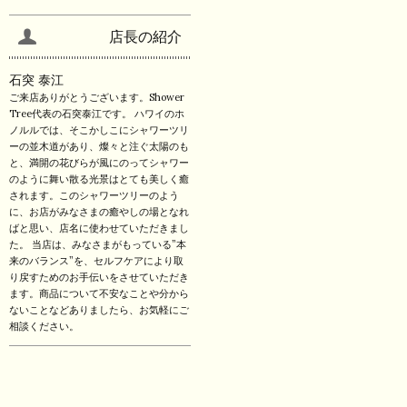
店長の紹介
石突 泰江
ご来店ありがとうございます。Shower
Tree代表の石突泰江です。 ハワイのホ
ノルルでは、そこかしこにシャワーツリ
ーの並木道があり、燦々と注ぐ太陽のも
と、満開の花びらが風にのってシャワー
のように舞い散る光景はとても美しく癒
されます。このシャワーツリーのよう
に、お店がみなさまの癒やしの場となれ
ばと思い、店名に使わせていただきまし
た。 当店は、みなさまがもっている”本
来のバランス”を、セルフケアにより取
り戻すためのお手伝いをさせていただき
ます。商品について不安なことや分から
ないことなどありましたら、お気軽にご
相談ください。