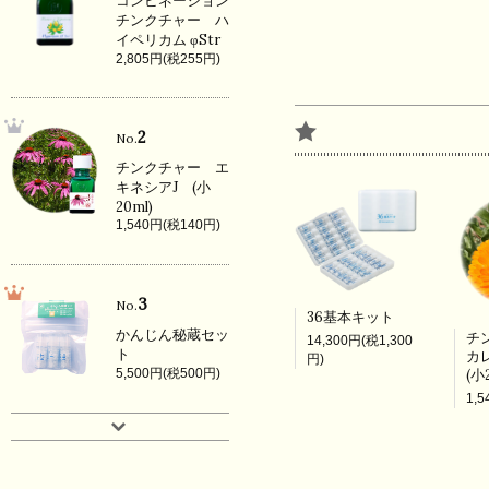
コンビネーション
チンクチャー ハ
イペリカム φStr
2,805円(税255円)
2
No.
チンクチャー エ
キネシアJ (小
20ml)
1,540円(税140円)
3
No.
36基本キット
かんじん秘蔵セッ
チ
14,300円(税1,300
ト
カ
円)
5,500円(税500円)
(小
1,